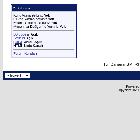
Yetkileriniz
Konu Acma Yetkiniz
Yok
Cevap Yazma Yetkiniz
Yok
Eklenti Yükleme Yetkiniz
Yok
Mesajınızı Değiştirme Yetkiniz
Yok
BB code
is
Açık
Smileler
Açık
[IMG]
Kodları
Açık
HTML-Kodu
Kapalı
Forum Kuralları
Tüm Zamanlar GMT +3 O
Powered b
Copyright ©2000