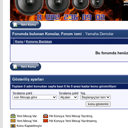
Forumda bulunan Konular, Forum ismi
: Yamaha Demolar
Konu
/
Konuyu Başlatan
Bu forumda henüz
Gösteriliş ayarları
Toplam 0 adet konudan sayfa basi 0 ile 0 arasi kadar konu gösteriliyor
Sıralama şekli
Sıralama şekli
Yaş
Yeni Mesaj Var
Hit Konuya Yeni Mesaj Yazılmış
Yeni Mesaj Yok
Hit Konuya Yeni Mesaj Yazılmamış
Konu Kapatılmıştır