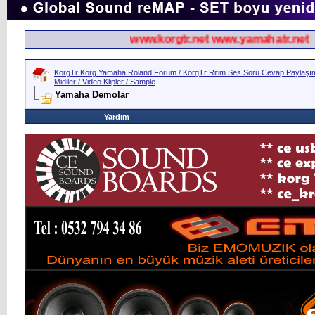
www.korgtr.net www.yamahatr.net
KorgTr Korg Yamaha Roland Forum / KorgTr Ritim Ses Soru Cevap Paylaşım 
Midiler / Video Klipler / Sample
Yamaha Demolar
Yardım