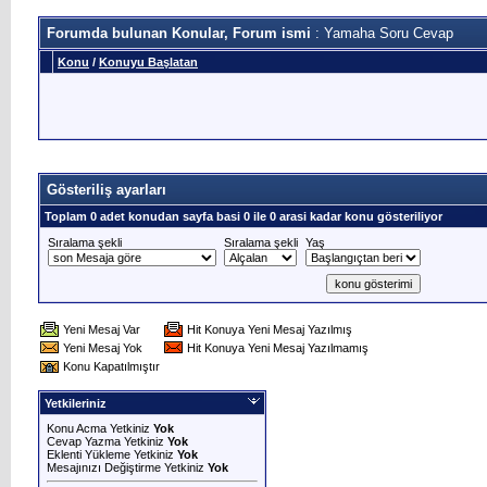
Forumda bulunan Konular, Forum ismi
: Yamaha Soru Cevap
Konu
/
Konuyu Başlatan
Gösteriliş ayarları
Toplam 0 adet konudan sayfa basi 0 ile 0 arasi kadar konu gösteriliyor
Sıralama şekli
Sıralama şekli
Yaş
Yeni Mesaj Var
Hit Konuya Yeni Mesaj Yazılmış
Yeni Mesaj Yok
Hit Konuya Yeni Mesaj Yazılmamış
Konu Kapatılmıştır
Yetkileriniz
Konu Acma Yetkiniz
Yok
Cevap Yazma Yetkiniz
Yok
Eklenti Yükleme Yetkiniz
Yok
Mesajınızı Değiştirme Yetkiniz
Yok