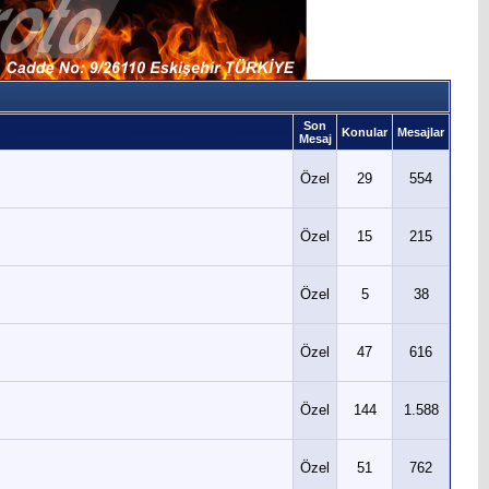
Son
Konular
Mesajlar
Mesaj
Özel
29
554
Özel
15
215
Özel
5
38
Özel
47
616
Özel
144
1.588
Özel
51
762