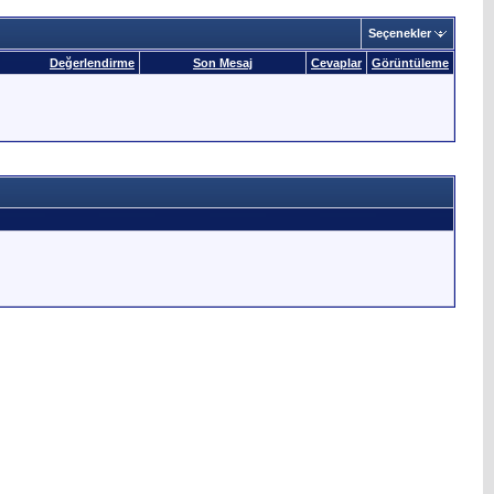
Seçenekler
Değerlendirme
Son Mesaj
Cevaplar
Görüntüleme