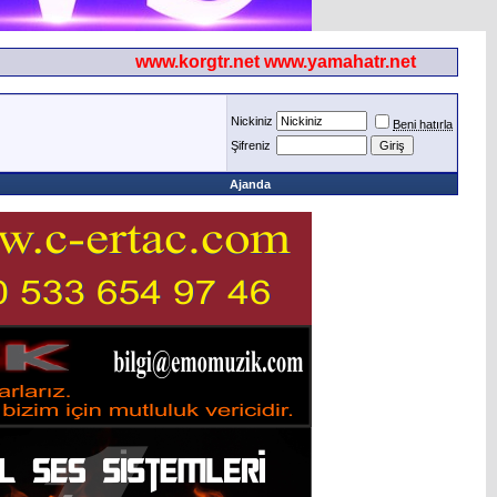
www.korgtr.net www.yamahatr.net
Nickiniz
Beni hatırla
Şifreniz
Ajanda