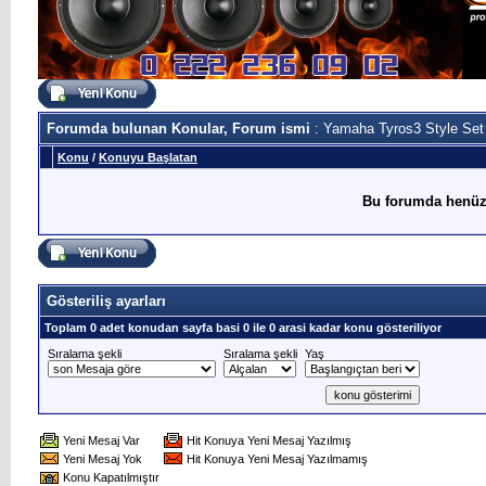
Forumda bulunan Konular, Forum ismi
: Yamaha Tyros3 Style Set
Konu
/
Konuyu Başlatan
Bu forumda henüz
Gösteriliş ayarları
Toplam 0 adet konudan sayfa basi 0 ile 0 arasi kadar konu gösteriliyor
Sıralama şekli
Sıralama şekli
Yaş
Yeni Mesaj Var
Hit Konuya Yeni Mesaj Yazılmış
Yeni Mesaj Yok
Hit Konuya Yeni Mesaj Yazılmamış
Konu Kapatılmıştır