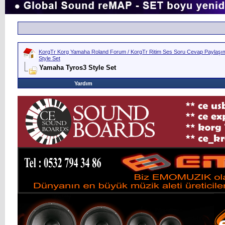
KorgTr Korg Yamaha Roland Forum / KorgTr Ritim Ses Soru Cevap Paylaşım 
Style Set
Yamaha Tyros3 Style Set
Yardım