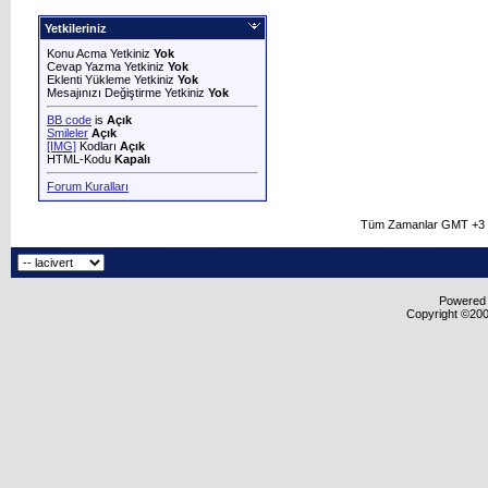
Yetkileriniz
Konu Acma Yetkiniz
Yok
Cevap Yazma Yetkiniz
Yok
Eklenti Yükleme Yetkiniz
Yok
Mesajınızı Değiştirme Yetkiniz
Yok
BB code
is
Açık
Smileler
Açık
[IMG]
Kodları
Açık
HTML-Kodu
Kapalı
Forum Kuralları
Tüm Zamanlar GMT +3 O
Powered b
Copyright ©2000