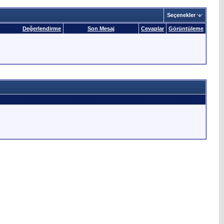
Seçenekler
Değerlendirme
Son Mesaj
Cevaplar
Görüntüleme