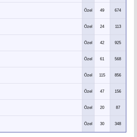
Özel
49
674
Özel
24
113
Özel
42
925
Özel
61
568
Özel
115
856
Özel
47
156
Özel
20
87
Özel
30
348