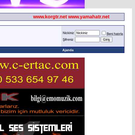
www.korgtr.net www.yamahatr.net
Nickiniz
Beni hatırla
Şifreniz
Ajanda