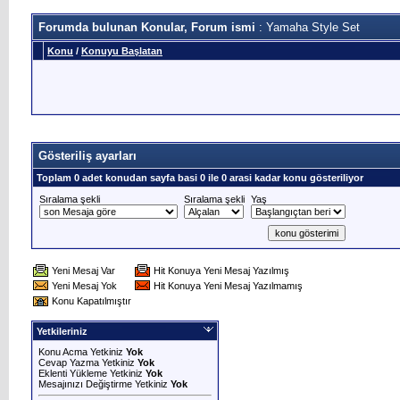
Forumda bulunan Konular, Forum ismi
: Yamaha Style Set
Konu
/
Konuyu Başlatan
Gösteriliş ayarları
Toplam 0 adet konudan sayfa basi 0 ile 0 arasi kadar konu gösteriliyor
Sıralama şekli
Sıralama şekli
Yaş
Yeni Mesaj Var
Hit Konuya Yeni Mesaj Yazılmış
Yeni Mesaj Yok
Hit Konuya Yeni Mesaj Yazılmamış
Konu Kapatılmıştır
Yetkileriniz
Konu Acma Yetkiniz
Yok
Cevap Yazma Yetkiniz
Yok
Eklenti Yükleme Yetkiniz
Yok
Mesajınızı Değiştirme Yetkiniz
Yok