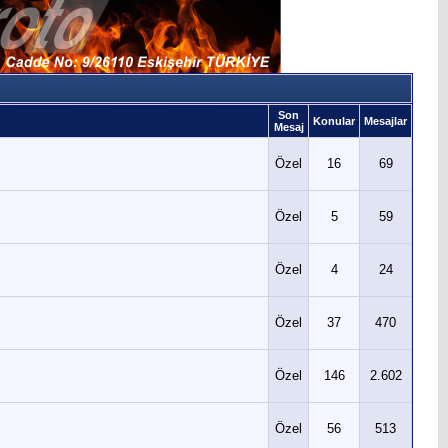
Son
Konular
Mesajlar
Mesaj
Özel
16
69
Özel
5
59
Özel
4
24
Özel
37
470
Özel
146
2.602
Özel
56
513