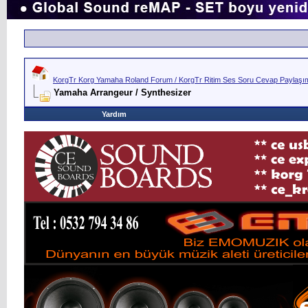
KorgTr Korg Yamaha Roland Forum / KorgTr Ritim Ses Soru Cevap Paylaşım 
Yamaha Arrangeur / Synthesizer
Yardım