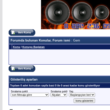
Forumda bulunan Konular, Forum ismi
: Gem
Konu
/
Konuyu Başlatan
Gösteriliş ayarları
Toplam 0 adet konudan sayfa basi 0 ile 0 arasi kadar konu gösteriliyor
Sıralama şekli
Sıralama şekli
Yaş