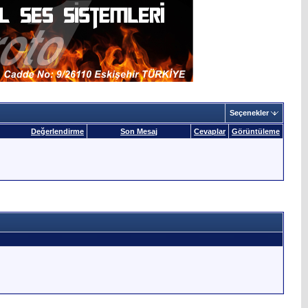
Seçenekler
Değerlendirme
Son Mesaj
Cevaplar
Görüntüleme