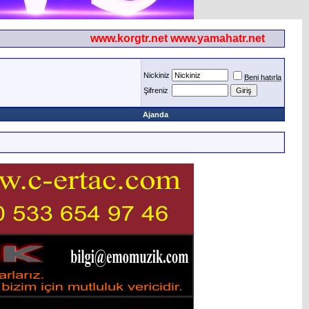
www.korgtr.net www.yamahatr.net
Nickiniz
Beni hatırla
Şifreniz
Ajanda