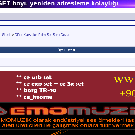
Sitesi.
>
Diğer Klavyeler-Ritim-Set-Soru Cevap
Üye Listesi