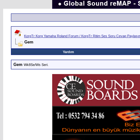
KorgTr Korg Yamaha Roland Forum / KorgTr Ritim Ses Soru Cevap Paylaşım 
Gem
Yardım
Gem
Wk8Se/Ws Seri.