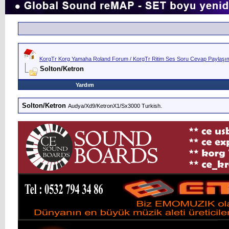
KorgTr Korg Yamaha Roland Forum / KorgTr Ritim Ses Soru Cevap Paylaşım 
Solton/Ketron
Yardım
Solton/Ketron
Audya/Xd9/KetronX1/Sx3000 Turkish.