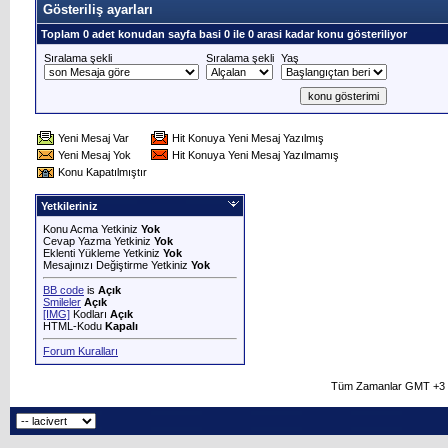
Gösteriliş ayarları
Toplam 0 adet konudan sayfa basi 0 ile 0 arasi kadar konu gösteriliyor
Sıralama şekli
Sıralama şekli
Yaş
Yeni Mesaj Var
Hit Konuya Yeni Mesaj Yazılmış
Yeni Mesaj Yok
Hit Konuya Yeni Mesaj Yazılmamış
Konu Kapatılmıştır
Yetkileriniz
Konu Acma Yetkiniz
Yok
Cevap Yazma Yetkiniz
Yok
Eklenti Yükleme Yetkiniz
Yok
Mesajınızı Değiştirme Yetkiniz
Yok
BB code
is
Açık
Smileler
Açık
[IMG]
Kodları
Açık
HTML-Kodu
Kapalı
Forum Kuralları
Tüm Zamanlar GMT +3 O