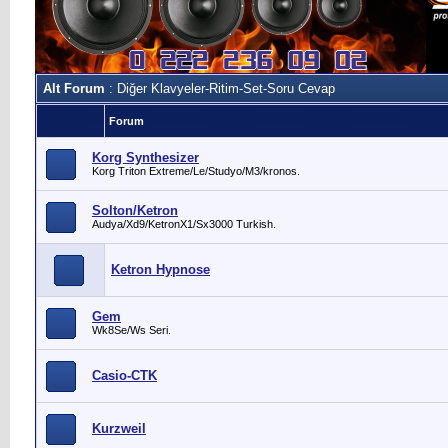
Alt Forum
: Diğer Klavyeler-Ritim-Set-Soru Cevap
Forum
Korg Synthesizer
Korg Triton Extreme/Le/Studyo/M3/kronos.
Solton/Ketron
Audya/Xd9/KetronX1/Sx3000 Turkish.
Ketron Hypnose
Gem
Wk8Se/Ws Seri.
Casio-CTK
Kurzweil