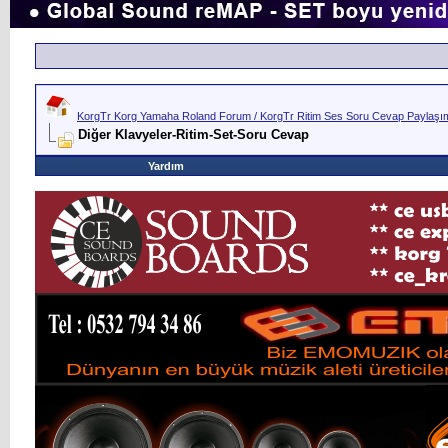
KorgTr Korg Yamaha Roland Forum / KorgTr Ritim Ses Soru Cevap Paylaşım 
Diğer Klavyeler-Ritim-Set-Soru Cevap
Yardım