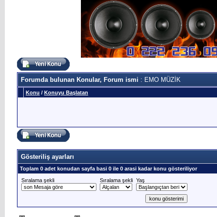
Forumda bulunan Konular, Forum ismi
: EMO MÜZİK
Konu
/
Konuyu Başlatan
Gösteriliş ayarları
Toplam 0 adet konudan sayfa basi 0 ile 0 arasi kadar konu gösteriliyor
Sıralama şekli
Sıralama şekli
Yaş