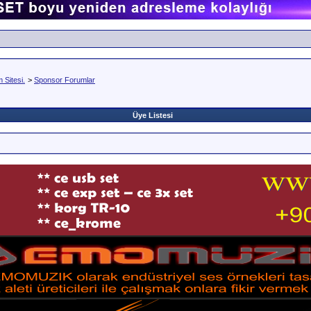
Sitesi.
>
Sponsor Forumlar
Üye Listesi