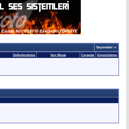
Seçenekler
Değerlendirme
Son Mesaj
Cevaplar
Görüntüleme