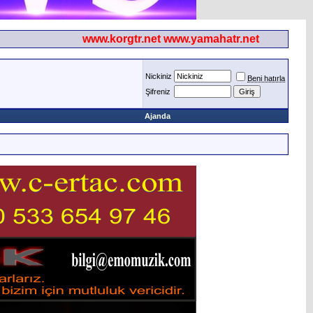
www.korgtr.net www.yamahatr.net
Nickiniz
Beni hatırla
Şifreniz
Ajanda