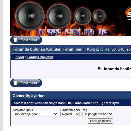
Forumda bulunan Konular, Forum ismi
: Korg i2 i3 i4s i30 iS40 is
Konu
/
Konuyu Başlatan
Bu forumda henüz
Gösteriliş ayarları
Toplam 0 adet konudan sayfa basi 0 ile 0 arasi kadar konu gösteriliyor
Sıralama şekli
Sıralama şekli
Yaş