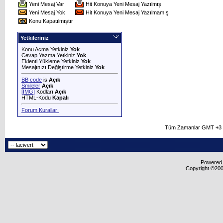
Yeni Mesaj Var
Hit Konuya Yeni Mesaj Yazılmış
Yeni Mesaj Yok
Hit Konuya Yeni Mesaj Yazılmamış
Konu Kapatılmıştır
Yetkileriniz
Konu Acma Yetkiniz
Yok
Cevap Yazma Yetkiniz
Yok
Eklenti Yükleme Yetkiniz
Yok
Mesajınızı Değiştirme Yetkiniz
Yok
BB code
is
Açık
Smileler
Açık
[IMG]
Kodları
Açık
HTML-Kodu
Kapalı
Forum Kuralları
Tüm Zamanlar GMT +3 O
Powered b
Copyright ©2000