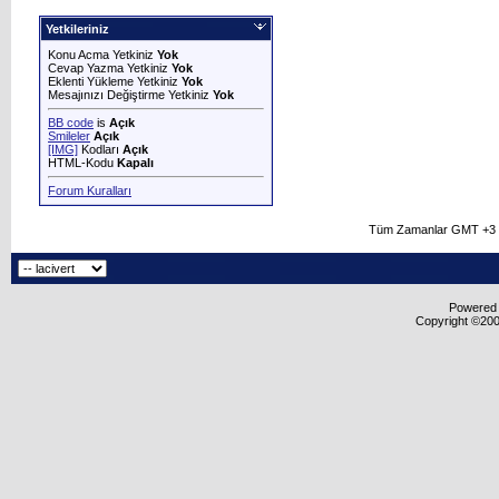
Yetkileriniz
Konu Acma Yetkiniz
Yok
Cevap Yazma Yetkiniz
Yok
Eklenti Yükleme Yetkiniz
Yok
Mesajınızı Değiştirme Yetkiniz
Yok
BB code
is
Açık
Smileler
Açık
[IMG]
Kodları
Açık
HTML-Kodu
Kapalı
Forum Kuralları
Tüm Zamanlar GMT +3 O
Powered b
Copyright ©2000