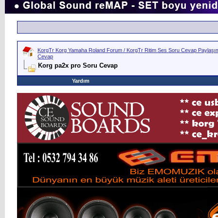
KorgTr Korg Yamaha Roland Forum / KorgTr Ritim Ses Soru Cevap Paylaşım 
Cevap
Korg pa2x pro Soru Cevap
Yardım