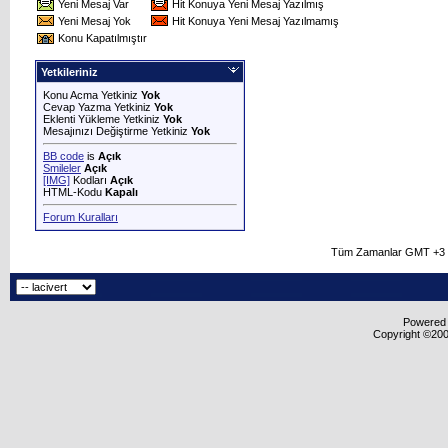
Yeni Mesaj Var
Hit Konuya Yeni Mesaj Yazılmış
Yeni Mesaj Yok
Hit Konuya Yeni Mesaj Yazılmamış
Konu Kapatılmıştır
Yetkileriniz
Konu Acma Yetkiniz
Yok
Cevap Yazma Yetkiniz
Yok
Eklenti Yükleme Yetkiniz
Yok
Mesajınızı Değiştirme Yetkiniz
Yok
BB code
is
Açık
Smileler
Açık
[IMG]
Kodları
Açık
HTML-Kodu
Kapalı
Forum Kuralları
Tüm Zamanlar GMT +3 O
Powered b
Copyright ©2000