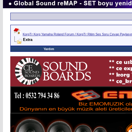
KorgTr Korg Yamaha Roland Forum / KorgTr Ritim Ses Soru Cevap Paylaşım 
Extra
Yardım