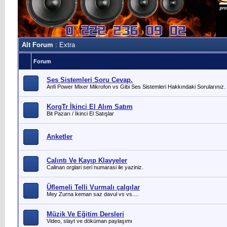
Alt Forum
: Extra
Forum
Ses Sistemleri Soru Cevap.
Anfi Power Mixer Mikrofon vs Gibi Ses Sistemleri Hakkındaki Sorularınız.
KorgTr İkinci El Alım Satım
Bit Pazarı / İkinci El Satışlar
Anketler
Calıntı Ve Kayıp Klavyeler
Calinan orglari seri numarasi ile yaziniz.
Üflemeli Telli Vurmalı çalgılar
Mey Zurna keman saz davul vs vs....
Müzik Ve Eğitim Dersleri
Video, slayt ve döküman paylaşımı