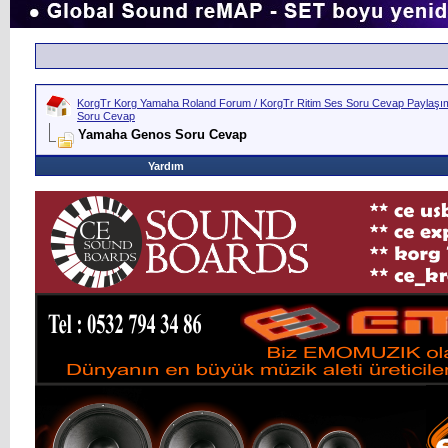
KorgTr Korg Yamaha Roland Forum / KorgTr Ritim Ses Soru Cevap Paylaşım 
Soru Cevap
Yamaha Genos Soru Cevap
Yardım