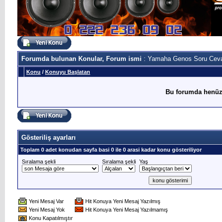
Forumda bulunan Konular, Forum ismi
: Yamaha Genos Soru Cev
Konu
/
Konuyu Başlatan
Bu forumda henüz
Gösteriliş ayarları
Toplam 0 adet konudan sayfa basi 0 ile 0 arasi kadar konu gösteriliyor
Sıralama şekli
Sıralama şekli
Yaş
Yeni Mesaj Var
Hit Konuya Yeni Mesaj Yazılmış
Yeni Mesaj Yok
Hit Konuya Yeni Mesaj Yazılmamış
Konu Kapatılmıştır