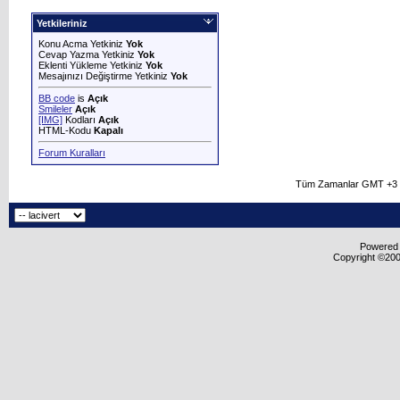
Yetkileriniz
Konu Acma Yetkiniz
Yok
Cevap Yazma Yetkiniz
Yok
Eklenti Yükleme Yetkiniz
Yok
Mesajınızı Değiştirme Yetkiniz
Yok
BB code
is
Açık
Smileler
Açık
[IMG]
Kodları
Açık
HTML-Kodu
Kapalı
Forum Kuralları
Tüm Zamanlar GMT +3 O
Powered b
Copyright ©2000