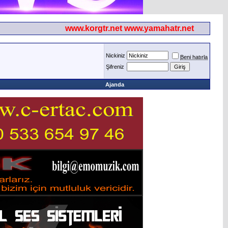
www.korgtr.net www.yamahatr.net
Nickiniz
Beni hatırla
Şifreniz
Ajanda