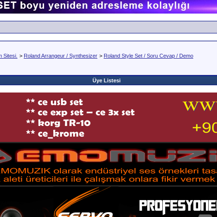
Sitesi.
>
Roland Arrangeur / Synthesizer
>
Roland Style Set / Soru Cevap / Demo
Üye Listesi