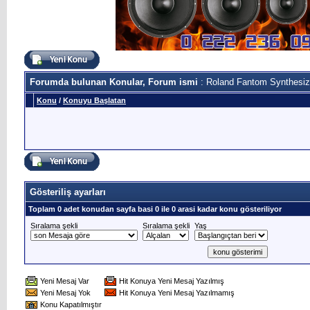
Forumda bulunan Konular, Forum ismi
: Roland Fantom Synthesiz
Konu
/
Konuyu Başlatan
Gösteriliş ayarları
Toplam 0 adet konudan sayfa basi 0 ile 0 arasi kadar konu gösteriliyor
Sıralama şekli
Sıralama şekli
Yaş
Yeni Mesaj Var
Hit Konuya Yeni Mesaj Yazılmış
Yeni Mesaj Yok
Hit Konuya Yeni Mesaj Yazılmamış
Konu Kapatılmıştır