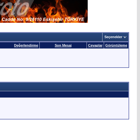
Seçenekler
Değerlendirme
Son Mesaj
Cevaplar
Görüntüleme