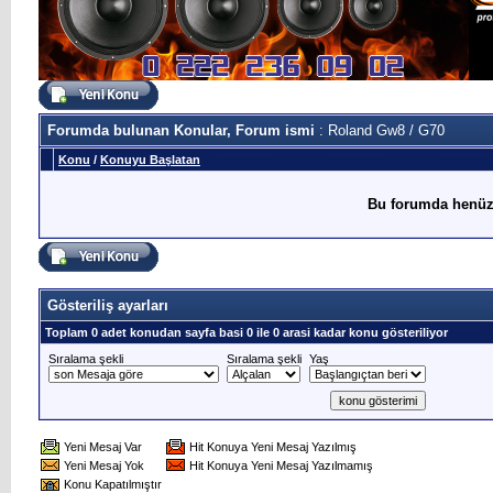
Forumda bulunan Konular, Forum ismi
: Roland Gw8 / G70
Konu
/
Konuyu Başlatan
Bu forumda henüz
Gösteriliş ayarları
Toplam 0 adet konudan sayfa basi 0 ile 0 arasi kadar konu gösteriliyor
Sıralama şekli
Sıralama şekli
Yaş
Yeni Mesaj Var
Hit Konuya Yeni Mesaj Yazılmış
Yeni Mesaj Yok
Hit Konuya Yeni Mesaj Yazılmamış
Konu Kapatılmıştır