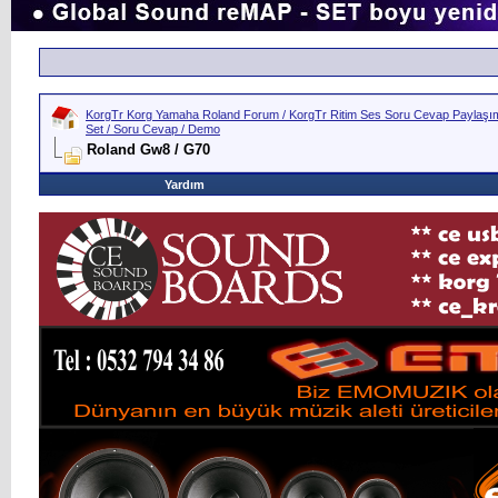
KorgTr Korg Yamaha Roland Forum / KorgTr Ritim Ses Soru Cevap Paylaşım 
Set / Soru Cevap / Demo
Roland Gw8 / G70
Yardım