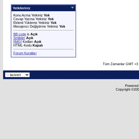
Yetkileriniz
Konu Acma Yetkiniz
Yok
Cevap Yazma Yetkiniz
Yok
Eklenti Yükleme Yetkiniz
Yok
Mesajınızı Değiştirme Yetkiniz
Yok
BB code
is
Açık
Smileler
Açık
[IMG]
Kodları
Açık
HTML-Kodu
Kapalı
Forum Kuralları
Tüm Zamanlar GMT +3 O
Powered b
Copyright ©2000