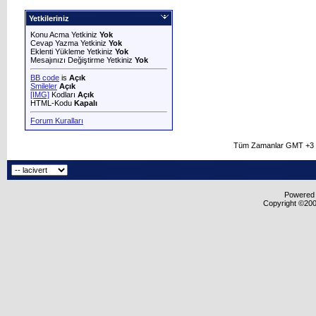
Yetkileriniz
Konu Acma Yetkiniz
Yok
Cevap Yazma Yetkiniz
Yok
Eklenti Yükleme Yetkiniz
Yok
Mesajınızı Değiştirme Yetkiniz
Yok
BB code
is
Açık
Smileler
Açık
[IMG]
Kodları
Açık
HTML-Kodu
Kapalı
Forum Kuralları
Tüm Zamanlar GMT +3 O
Powered b
Copyright ©2000