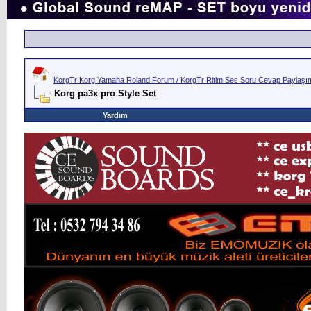
KorgTr Korg Yamaha Roland Forum / KorgTr Ritim Ses Soru Cevap Paylaşım 
Korg pa3x pro Style Set
Yardım