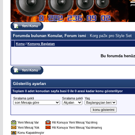
Forumda bulunan Konular, Forum ismi
: Korg pa3x pro Style Set
Konu
/
Konuyu Başlatan
Bu forumda henüz
Gösteriliş ayarları
Toplam 0 adet konudan sayfa basi 0 ile 0 arasi kadar konu gösteriliyor
Sıralama şekli
Sıralama şekli
Yaş
Yeni Mesaj Var
Hit Konuya Yeni Mesaj Yazılmış
Yeni Mesaj Yok
Hit Konuya Yeni Mesaj Yazılmamış
Konu Kapatılmıştır