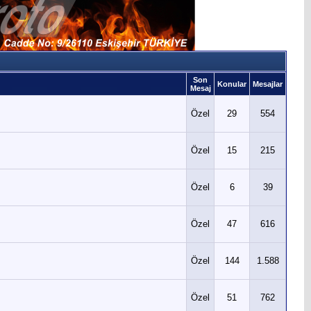
Son
Konular
Mesajlar
Mesaj
Özel
29
554
Özel
15
215
Özel
6
39
Özel
47
616
Özel
144
1.588
Özel
51
762