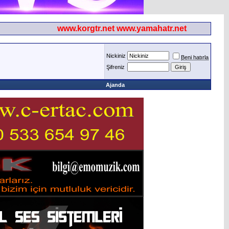
www.korgtr.net www.yamahatr.net
Nickiniz
Beni hatırla
Şifreniz
Ajanda