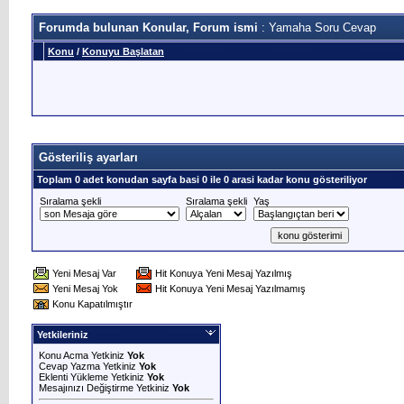
Forumda bulunan Konular, Forum ismi
: Yamaha Soru Cevap
Konu
/
Konuyu Başlatan
Gösteriliş ayarları
Toplam 0 adet konudan sayfa basi 0 ile 0 arasi kadar konu gösteriliyor
Sıralama şekli
Sıralama şekli
Yaş
Yeni Mesaj Var
Hit Konuya Yeni Mesaj Yazılmış
Yeni Mesaj Yok
Hit Konuya Yeni Mesaj Yazılmamış
Konu Kapatılmıştır
Yetkileriniz
Konu Acma Yetkiniz
Yok
Cevap Yazma Yetkiniz
Yok
Eklenti Yükleme Yetkiniz
Yok
Mesajınızı Değiştirme Yetkiniz
Yok