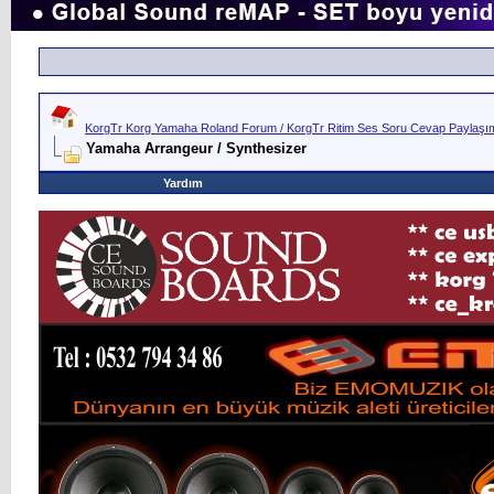
KorgTr Korg Yamaha Roland Forum / KorgTr Ritim Ses Soru Cevap Paylaşım 
Yamaha Arrangeur / Synthesizer
Yardım