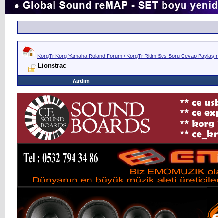
KorgTr Korg Yamaha Roland Forum / KorgTr Ritim Ses Soru Cevap Paylaşım 
Lionstrac
Yardım