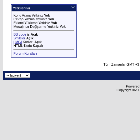
Yetkileriniz
Konu Acma Yetkiniz
Yok
Cevap Yazma Yetkiniz
Yok
Eklenti Yükleme Yetkiniz
Yok
Mesajınızı Değiştirme Yetkiniz
Yok
BB code
is
Açık
Smileler
Açık
[IMG]
Kodları
Açık
HTML-Kodu
Kapalı
Forum Kuralları
Tüm Zamanlar GMT +3 O
Powered b
Copyright ©2000