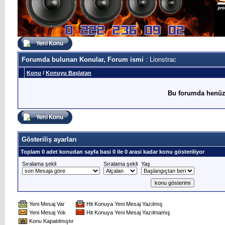
Forumda bulunan Konular, Forum ismi
: Lionstrac
Konu
/
Konuyu Başlatan
Bu forumda henüz
Gösteriliş ayarları
Toplam 0 adet konudan sayfa basi 0 ile 0 arasi kadar konu gösteriliyor
Sıralama şekli
Sıralama şekli
Yaş
Yeni Mesaj Var
Hit Konuya Yeni Mesaj Yazılmış
Yeni Mesaj Yok
Hit Konuya Yeni Mesaj Yazılmamış
Konu Kapatılmıştır