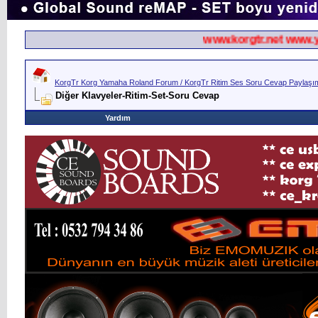
www.korgtr.net www.ya
KorgTr Korg Yamaha Roland Forum / KorgTr Ritim Ses Soru Cevap Paylaşım 
Diğer Klavyeler-Ritim-Set-Soru Cevap
Yardım