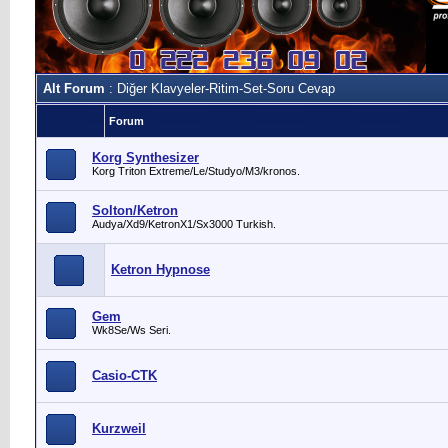
Alt Forum
: Diğer Klavyeler-Ritim-Set-Soru Cevap
Forum
Korg Synthesizer
Korg Triton Extreme/Le/Studyo/M3/kronos.
Solton/Ketron
Audya/Xd9/KetronX1/Sx3000 Turkish.
Ketron Hypnose
Gem
Wk8Se/Ws Seri.
Casio-CTK
Kurzweil