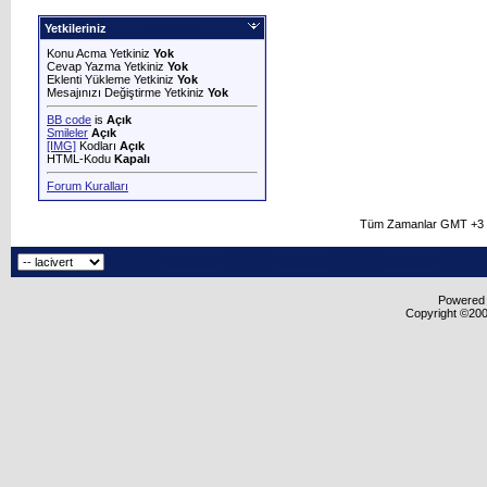
Yetkileriniz
Konu Acma Yetkiniz
Yok
Cevap Yazma Yetkiniz
Yok
Eklenti Yükleme Yetkiniz
Yok
Mesajınızı Değiştirme Yetkiniz
Yok
BB code
is
Açık
Smileler
Açık
[IMG]
Kodları
Açık
HTML-Kodu
Kapalı
Forum Kuralları
Tüm Zamanlar GMT +3 O
Powered b
Copyright ©2000