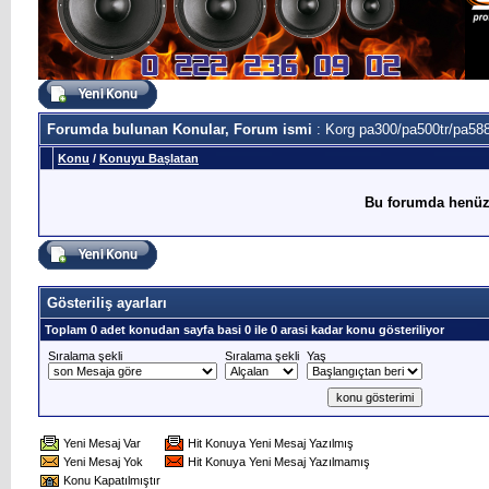
Forumda bulunan Konular, Forum ismi
: Korg pa300/pa500tr/pa588
Konu
/
Konuyu Başlatan
Bu forumda henüz
Gösteriliş ayarları
Toplam 0 adet konudan sayfa basi 0 ile 0 arasi kadar konu gösteriliyor
Sıralama şekli
Sıralama şekli
Yaş
Yeni Mesaj Var
Hit Konuya Yeni Mesaj Yazılmış
Yeni Mesaj Yok
Hit Konuya Yeni Mesaj Yazılmamış
Konu Kapatılmıştır