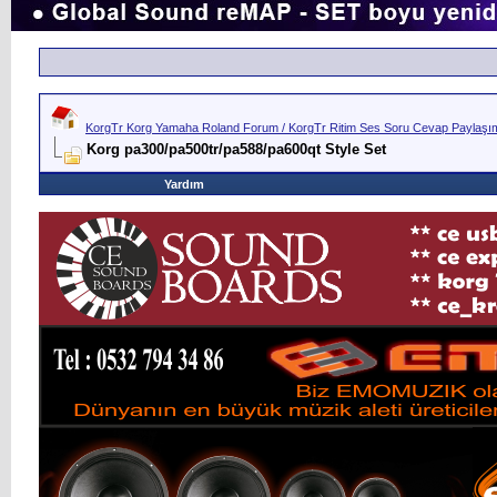
KorgTr Korg Yamaha Roland Forum / KorgTr Ritim Ses Soru Cevap Paylaşım 
Korg pa300/pa500tr/pa588/pa600qt Style Set
Yardım