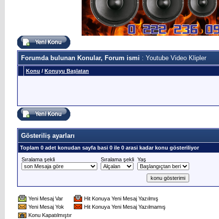
Forumda bulunan Konular, Forum ismi
: Youtube Video Klipler
Konu
/
Konuyu Başlatan
Gösteriliş ayarları
Toplam 0 adet konudan sayfa basi 0 ile 0 arasi kadar konu gösteriliyor
Sıralama şekli
Sıralama şekli
Yaş
Yeni Mesaj Var
Hit Konuya Yeni Mesaj Yazılmış
Yeni Mesaj Yok
Hit Konuya Yeni Mesaj Yazılmamış
Konu Kapatılmıştır