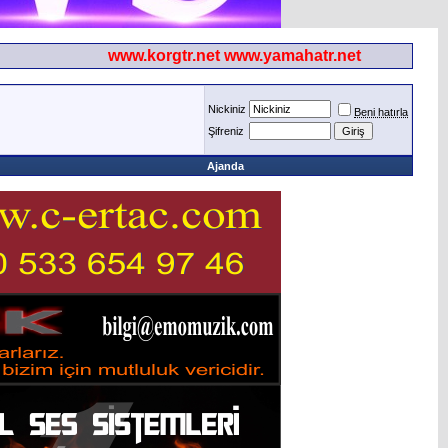
www.korgtr.net www.yamahatr.net
Nickiniz
Beni hatırla
Şifreniz
Ajanda