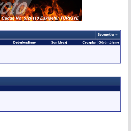
Seçenekler
Değerlendirme
Son Mesaj
Cevaplar
Görüntüleme