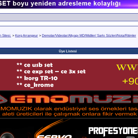
Sitesi.
>
Korg Arrangeur
>
Demolar/Videolar/Altyapı MD/Midiler/ Şarkı Sözleri/Nota/Ritimler
Üye Listesi