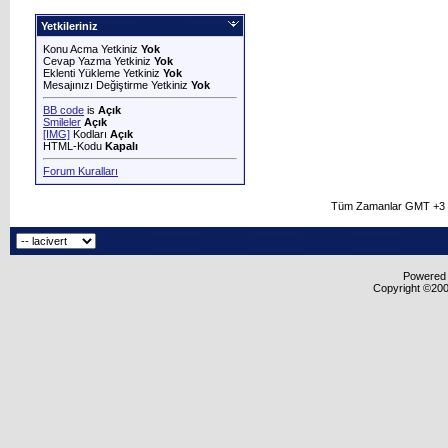
Yetkileriniz
Konu Acma Yetkiniz
Yok
Cevap Yazma Yetkiniz
Yok
Eklenti Yükleme Yetkiniz
Yok
Mesajınızı Değiştirme Yetkiniz
Yok
BB code
is
Açık
Smileler
Açık
[IMG]
Kodları
Açık
HTML-Kodu
Kapalı
Forum Kuralları
Tüm Zamanlar GMT +3 O
Powered b
Copyright ©2000