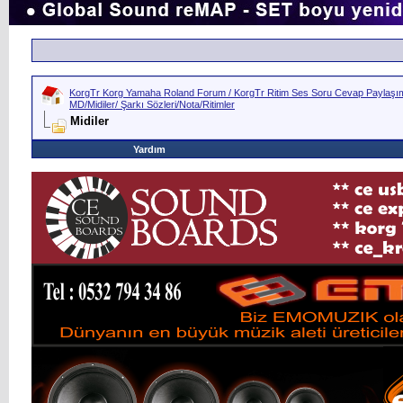
KorgTr Korg Yamaha Roland Forum / KorgTr Ritim Ses Soru Cevap Paylaşım 
MD/Midiler/ Şarkı Sözleri/Nota/Ritimler
Midiler
Yardım