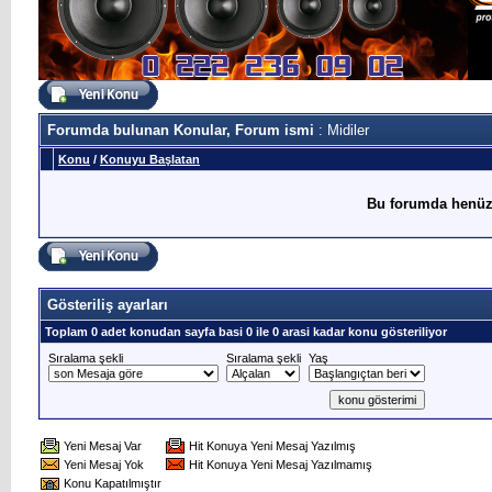
Forumda bulunan Konular, Forum ismi
: Midiler
Konu
/
Konuyu Başlatan
Bu forumda henüz
Gösteriliş ayarları
Toplam 0 adet konudan sayfa basi 0 ile 0 arasi kadar konu gösteriliyor
Sıralama şekli
Sıralama şekli
Yaş
Yeni Mesaj Var
Hit Konuya Yeni Mesaj Yazılmış
Yeni Mesaj Yok
Hit Konuya Yeni Mesaj Yazılmamış
Konu Kapatılmıştır