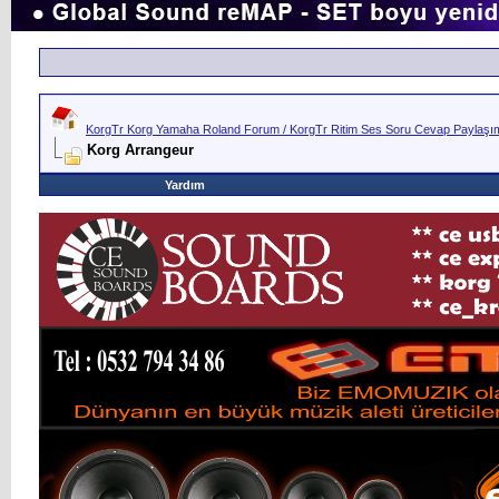
KorgTr Korg Yamaha Roland Forum / KorgTr Ritim Ses Soru Cevap Paylaşım 
Korg Arrangeur
Yardım