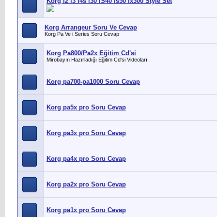
Korg i2 i3 i4s i30 iS40 is50 ix300 Style Set
Korg Arrangeur Soru Ve Cevap
Korg Pa Ve i Series Soru Cevap
Korg Pa800/Pa2x Eğitim Cd'si
Mirobayın Hazırladığı Eğitim Cd'si Videoları.
Korg pa700-pa1000 Soru Cevap
Korg pa5x pro Soru Cevap
Korg pa3x pro Soru Cevap
Korg pa4x pro Soru Cevap
Korg pa2x pro Soru Cevap
Korg pa1x pro Soru Cevap