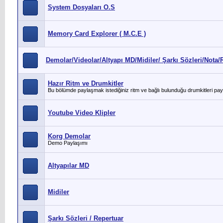
System Dosyaları O.S
Memory Card Explorer ( M.C.E )
Demolar/Videolar/Altyapı MD/Midiler/ Şarkı Sözleri/Nota/R
Hazır Ritm ve Drumkitler
Bu bölümde paylaşmak istediğiniz ritm ve bağlı bulunduğu drumkitleri payl
Youtube Video Klipler
Korg Demolar
Demo Paylaşımı
Altyapılar MD
Midiler
Şarkı Sözleri / Repertuar