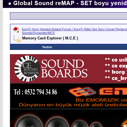
KorgTr Korg Yamaha Roland Forum / KorgTr Ritim Ses Soru Cevap Paylaşım 
Sounds/Systemler/MCE
Memory Card Explorer ( M.C.E )
Yardım