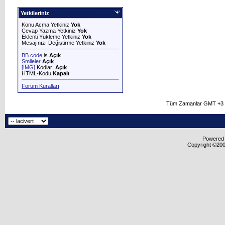
Yetkileriniz
Konu Acma Yetkiniz
Yok
Cevap Yazma Yetkiniz
Yok
Eklenti Yükleme Yetkiniz
Yok
Mesajınızı Değiştirme Yetkiniz
Yok
BB code
is
Açık
Smileler
Açık
[IMG]
Kodları
Açık
HTML-Kodu
Kapalı
Forum Kuralları
Tüm Zamanlar GMT +3 O
Powered b
Copyright ©2000