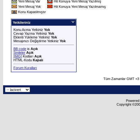
Yeni Mesaj Var
Hit Konuya Yeni Mesaj Yazılmış
Yeni Mesaj Yok
Hit Konuya Yeni Mesaj Yazılmamış
Konu Kapatılmıştır
Yetkileriniz
Konu Acma Yetkiniz
Yok
Cevap Yazma Yetkiniz
Yok
Eklenti Yükleme Yetkiniz
Yok
Mesajınızı Değiştirme Yetkiniz
Yok
BB code
is
Açık
Smileler
Açık
[IMG]
Kodları
Açık
HTML-Kodu
Kapalı
Forum Kuralları
Tüm Zamanlar GMT +3 O
Powered b
Copyright ©2000