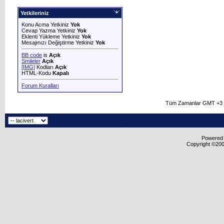
Yetkileriniz
Konu Acma Yetkiniz
Yok
Cevap Yazma Yetkiniz
Yok
Eklenti Yükleme Yetkiniz
Yok
Mesajınızı Değiştirme Yetkiniz
Yok
BB code
is
Açık
Smileler
Açık
[IMG]
Kodları
Açık
HTML-Kodu
Kapalı
Forum Kuralları
Tüm Zamanlar GMT +3 O
Powered b
Copyright ©2000