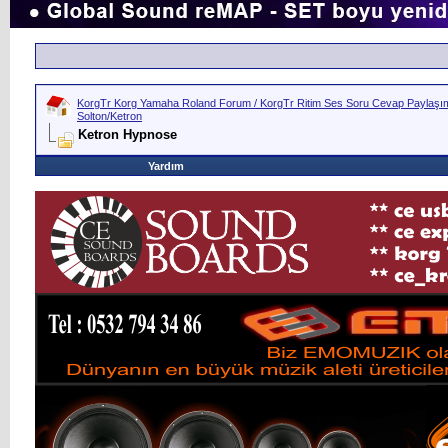
KorgTr Korg Yamaha Roland Forum / KorgTr Ritim Ses Soru Cevap Paylaşım 
Solton/Ketron
Ketron Hypnose
Yardım