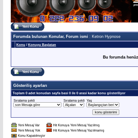
Forumda bulunan Konular, Forum ismi
: Ketron Hypnose
Konu
/
Konuyu Başlatan
Bu forumda henüz
Gösteriliş ayarları
Toplam 0 adet konudan sayfa basi 0 ile 0 arasi kadar konu gösteriliyor
Sıralama şekli
Sıralama şekli
Yaş
Yeni Mesaj Var
Hit Konuya Yeni Mesaj Yazılmış
Yeni Mesaj Yok
Hit Konuya Yeni Mesaj Yazılmamış
Konu Kapatılmıştır