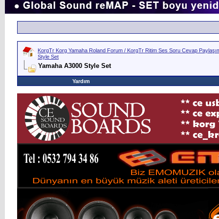
KorgTr Korg Yamaha Roland Forum / KorgTr Ritim Ses Soru Cevap Paylaşım 
Style Set
Yamaha A3000 Style Set
Yardım