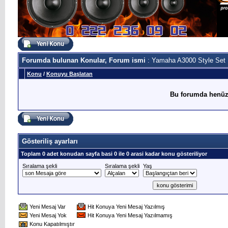
Forumda bulunan Konular, Forum ismi
: Yamaha A3000 Style Set
Konu
/
Konuyu Başlatan
Bu forumda henüz
Gösteriliş ayarları
Toplam 0 adet konudan sayfa basi 0 ile 0 arasi kadar konu gösteriliyor
Sıralama şekli
Sıralama şekli
Yaş
Yeni Mesaj Var
Hit Konuya Yeni Mesaj Yazılmış
Yeni Mesaj Yok
Hit Konuya Yeni Mesaj Yazılmamış
Konu Kapatılmıştır