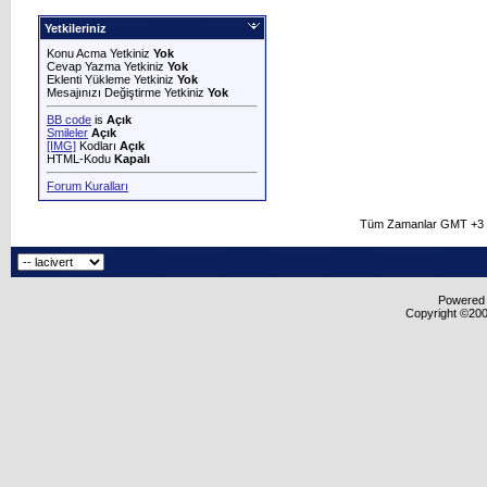
Yetkileriniz
Konu Acma Yetkiniz
Yok
Cevap Yazma Yetkiniz
Yok
Eklenti Yükleme Yetkiniz
Yok
Mesajınızı Değiştirme Yetkiniz
Yok
BB code
is
Açık
Smileler
Açık
[IMG]
Kodları
Açık
HTML-Kodu
Kapalı
Forum Kuralları
Tüm Zamanlar GMT +3 O
Powered b
Copyright ©2000