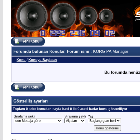
Forumda bulunan Konular, Forum ismi
: KORG PA Manager
Konu
/
Konuyu Başlatan
Bu forumda henüz
Gösteriliş ayarları
Toplam 0 adet konudan sayfa basi 0 ile 0 arasi kadar konu gösteriliyor
Sıralama şekli
Sıralama şekli
Yaş