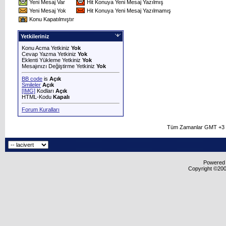
Yeni Mesaj Var
Hit Konuya Yeni Mesaj Yazılmış
Yeni Mesaj Yok
Hit Konuya Yeni Mesaj Yazılmamış
Konu Kapatılmıştır
Yetkileriniz
Konu Acma Yetkiniz
Yok
Cevap Yazma Yetkiniz
Yok
Eklenti Yükleme Yetkiniz
Yok
Mesajınızı Değiştirme Yetkiniz
Yok
BB code
is
Açık
Smileler
Açık
[IMG]
Kodları
Açık
HTML-Kodu
Kapalı
Forum Kuralları
Tüm Zamanlar GMT +3 O
Powered b
Copyright ©2000