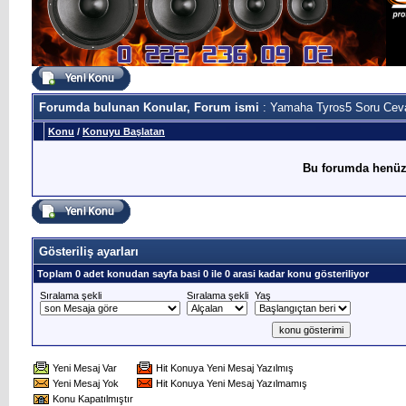
Forumda bulunan Konular, Forum ismi
: Yamaha Tyros5 Soru Cev
Konu
/
Konuyu Başlatan
Bu forumda henüz
Gösteriliş ayarları
Toplam 0 adet konudan sayfa basi 0 ile 0 arasi kadar konu gösteriliyor
Sıralama şekli
Sıralama şekli
Yaş
Yeni Mesaj Var
Hit Konuya Yeni Mesaj Yazılmış
Yeni Mesaj Yok
Hit Konuya Yeni Mesaj Yazılmamış
Konu Kapatılmıştır