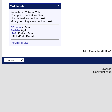
Yetkileriniz
Konu Acma Yetkiniz
Yok
Cevap Yazma Yetkiniz
Yok
Eklenti Yükleme Yetkiniz
Yok
Mesajınızı Değiştirme Yetkiniz
Yok
BB code
is
Açık
Smileler
Açık
[IMG]
Kodları
Açık
HTML-Kodu
Kapalı
Forum Kuralları
Tüm Zamanlar GMT +3 O
Powered b
Copyright ©2000