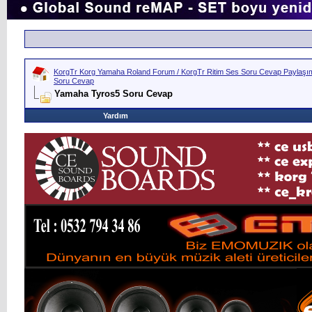
KorgTr Korg Yamaha Roland Forum / KorgTr Ritim Ses Soru Cevap Paylaşım 
Soru Cevap
Yamaha Tyros5 Soru Cevap
Yardım