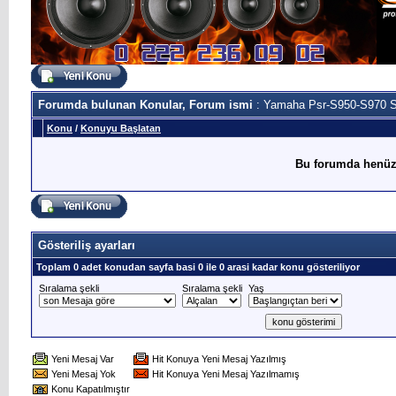
Forumda bulunan Konular, Forum ismi
: Yamaha Psr-S950-S970 
Konu
/
Konuyu Başlatan
Bu forumda henüz
Gösteriliş ayarları
Toplam 0 adet konudan sayfa basi 0 ile 0 arasi kadar konu gösteriliyor
Sıralama şekli
Sıralama şekli
Yaş
Yeni Mesaj Var
Hit Konuya Yeni Mesaj Yazılmış
Yeni Mesaj Yok
Hit Konuya Yeni Mesaj Yazılmamış
Konu Kapatılmıştır