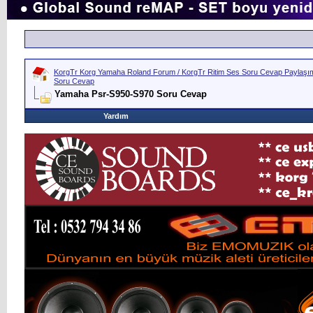
KorgTr Korg Yamaha Roland Forum / KorgTr Ritim Ses Soru Cevap Paylaşım 
Soru Cevap
Yamaha Psr-S950-S970 Soru Cevap
Yardım