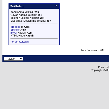
Yetkileriniz
Konu Acma Yetkiniz
Yok
Cevap Yazma Yetkiniz
Yok
Eklenti Yükleme Yetkiniz
Yok
Mesajınızı Değiştirme Yetkiniz
Yok
BB code
is
Açık
Smileler
Açık
[IMG]
Kodları
Açık
HTML-Kodu
Kapalı
Forum Kuralları
Tüm Zamanlar GMT +3 O
Powered b
Copyright ©2000