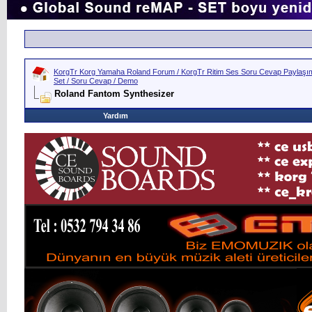
KorgTr Korg Yamaha Roland Forum / KorgTr Ritim Ses Soru Cevap Paylaşım 
Set / Soru Cevap / Demo
Roland Fantom Synthesizer
Yardım