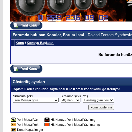
Forumda bulunan Konular, Forum ismi
: Roland Fantom Synthesiz
Konu
/
Konuyu Başlatan
Bu forumda henüz
Gösteriliş ayarları
Toplam 0 adet konudan sayfa basi 0 ile 0 arasi kadar konu gösteriliyor
Sıralama şekli
Sıralama şekli
Yaş
Yeni Mesaj Var
Hit Konuya Yeni Mesaj Yazılmış
Yeni Mesaj Yok
Hit Konuya Yeni Mesaj Yazılmamış
Konu Kapatılmıştır