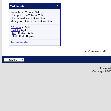
Yetkileriniz
Konu Acma Yetkiniz
Yok
Cevap Yazma Yetkiniz
Yok
Eklenti Yükleme Yetkiniz
Yok
Mesajınızı Değiştirme Yetkiniz
Yok
BB code
is
Açık
Smileler
Açık
[IMG]
Kodları
Açık
HTML-Kodu
Kapalı
Forum Kuralları
Tüm Zamanlar GMT +3 O
Powered b
Copyright ©2000