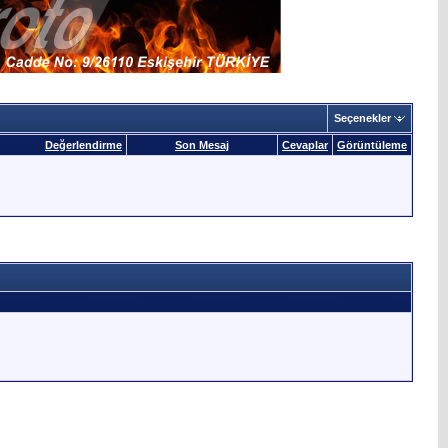
Seçenekler
Değerlendirme
Son Mesaj
Cevaplar
Görüntüleme