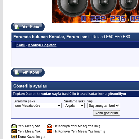
Forumda bulunan Konular, Forum ismi
: Roland E50 E60 E80
Konu
/
Konuyu Başlatan
Gösteriliş ayarları
Toplam 0 adet konudan sayfa basi 0 ile 0 arasi kadar konu gösteriliyor
Sıralama şekli
Sıralama şekli
Yaş
Yeni Mesaj Var
Hit Konuya Yeni Mesaj Yazılmış
Yeni Mesaj Yok
Hit Konuya Yeni Mesaj Yazılmamış
Konu Kapatılmıştır