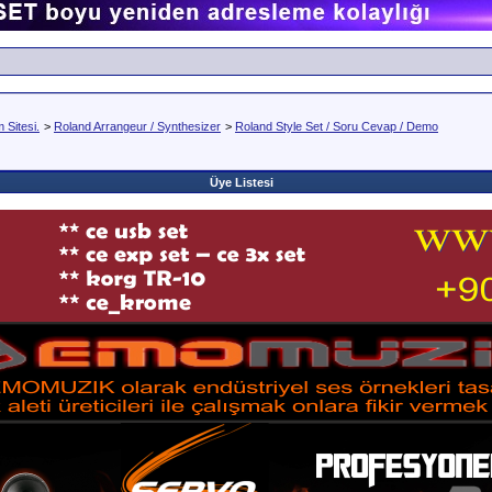
Sitesi.
>
Roland Arrangeur / Synthesizer
>
Roland Style Set / Soru Cevap / Demo
Üye Listesi