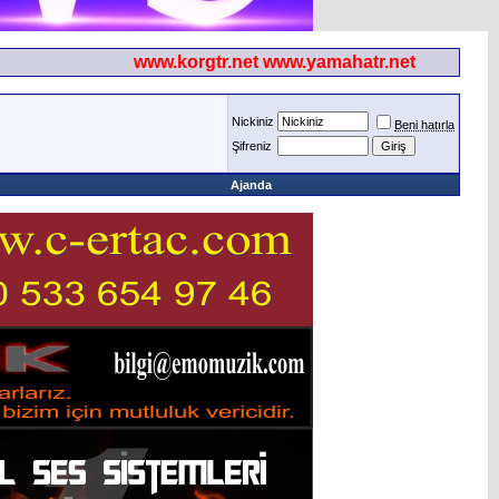
www.korgtr.net www.yamahatr.net
Nickiniz
Beni hatırla
Şifreniz
Ajanda