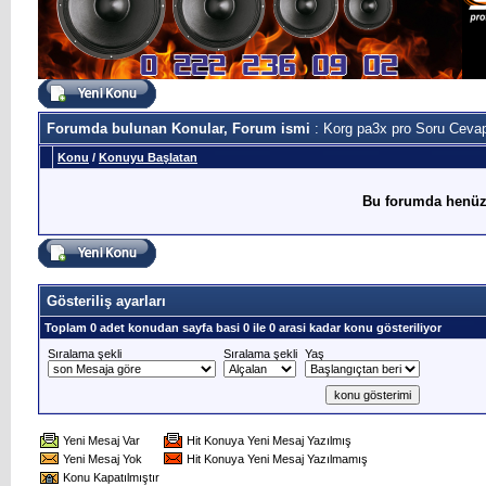
Forumda bulunan Konular, Forum ismi
: Korg pa3x pro Soru Ceva
Konu
/
Konuyu Başlatan
Bu forumda henüz
Gösteriliş ayarları
Toplam 0 adet konudan sayfa basi 0 ile 0 arasi kadar konu gösteriliyor
Sıralama şekli
Sıralama şekli
Yaş
Yeni Mesaj Var
Hit Konuya Yeni Mesaj Yazılmış
Yeni Mesaj Yok
Hit Konuya Yeni Mesaj Yazılmamış
Konu Kapatılmıştır