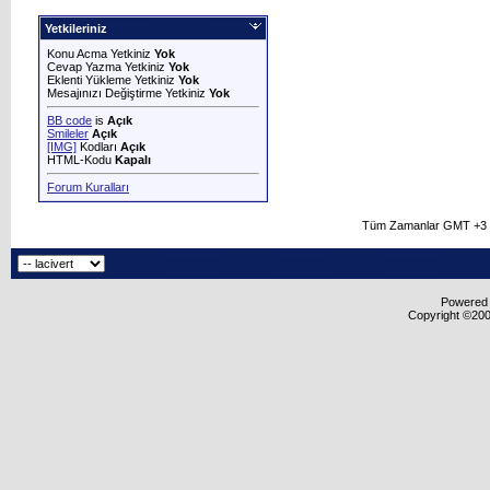
Yetkileriniz
Konu Acma Yetkiniz
Yok
Cevap Yazma Yetkiniz
Yok
Eklenti Yükleme Yetkiniz
Yok
Mesajınızı Değiştirme Yetkiniz
Yok
BB code
is
Açık
Smileler
Açık
[IMG]
Kodları
Açık
HTML-Kodu
Kapalı
Forum Kuralları
Tüm Zamanlar GMT +3 O
Powered b
Copyright ©2000