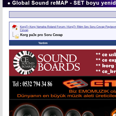
KorgTr Korg Yamaha Roland Forum / KorgTr Ritim Ses Soru Cevap Paylaşım 
Cevap
Korg pa3x pro Soru Cevap
Yardım