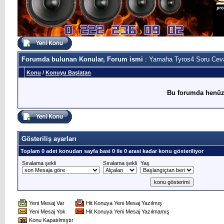
Forumda bulunan Konular, Forum ismi
: Yamaha Tyros4 Soru Cev
Konu
/
Konuyu Başlatan
Bu forumda henüz
Gösteriliş ayarları
Toplam 0 adet konudan sayfa basi 0 ile 0 arasi kadar konu gösteriliyor
Sıralama şekli
Sıralama şekli
Yaş
Yeni Mesaj Var
Hit Konuya Yeni Mesaj Yazılmış
Yeni Mesaj Yok
Hit Konuya Yeni Mesaj Yazılmamış
Konu Kapatılmıştır