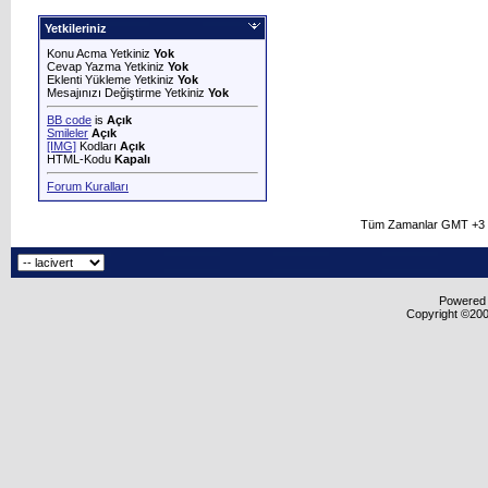
Yetkileriniz
Konu Acma Yetkiniz
Yok
Cevap Yazma Yetkiniz
Yok
Eklenti Yükleme Yetkiniz
Yok
Mesajınızı Değiştirme Yetkiniz
Yok
BB code
is
Açık
Smileler
Açık
[IMG]
Kodları
Açık
HTML-Kodu
Kapalı
Forum Kuralları
Tüm Zamanlar GMT +3 O
Powered b
Copyright ©2000