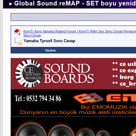
KorgTr Korg Yamaha Roland Forum / KorgTr Ritim Ses Soru Cevap Paylaşım 
Soru Cevap
Yamaha Tyros4 Soru Cevap
Yardım