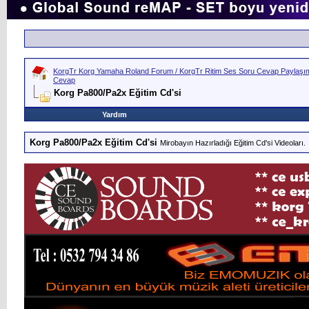
KorgTr Korg Yamaha Roland Forum / KorgTr Ritim Ses Soru Cevap Paylaşım 
Cevap
Korg Pa800/Pa2x Eğitim Cd'si
Yardım
Korg Pa800/Pa2x Eğitim Cd'si
Mirobayın Hazırladığı Eğitim Cd'si Videoları.