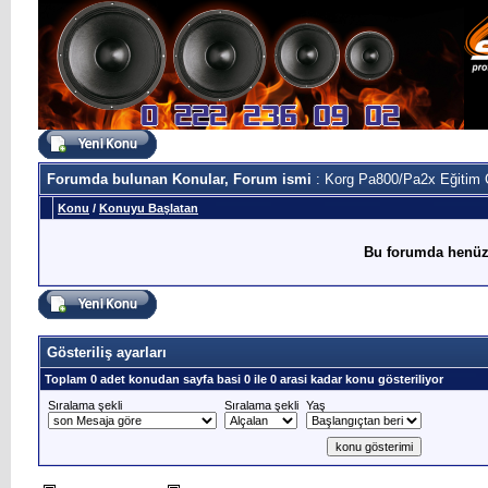
Forumda bulunan Konular, Forum ismi
: Korg Pa800/Pa2x Eğitim 
Konu
/
Konuyu Başlatan
Bu forumda henüz
Gösteriliş ayarları
Toplam 0 adet konudan sayfa basi 0 ile 0 arasi kadar konu gösteriliyor
Sıralama şekli
Sıralama şekli
Yaş