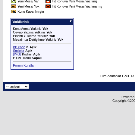
Yeni Mesaj Var
Hit Konuya Yeni Mesaj Yazılmış
Yeni Mesaj Yok
Hit Konuya Yeni Mesaj Yazılmamış
Konu Kapatılmıştır
Yetkileriniz
Konu Acma Yetkiniz
Yok
Cevap Yazma Yetkiniz
Yok
Eklenti Yükleme Yetkiniz
Yok
Mesajınızı Değiştirme Yetkiniz
Yok
BB code
is
Açık
Smileler
Açık
[IMG]
Kodları
Açık
HTML-Kodu
Kapalı
Forum Kuralları
Tüm Zamanlar GMT +3 O
Powered b
Copyright ©2000