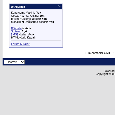
Yetkileriniz
Konu Acma Yetkiniz
Yok
Cevap Yazma Yetkiniz
Yok
Eklenti Yükleme Yetkiniz
Yok
Mesajınızı Değiştirme Yetkiniz
Yok
BB code
is
Açık
Smileler
Açık
[IMG]
Kodları
Açık
HTML-Kodu
Kapalı
Forum Kuralları
Tüm Zamanlar GMT +3 O
Powered b
Copyright ©2000