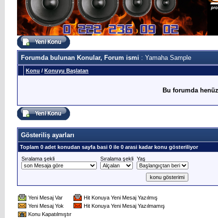
Forumda bulunan Konular, Forum ismi
: Yamaha Sample
Konu
/
Konuyu Başlatan
Bu forumda henüz
Gösteriliş ayarları
Toplam 0 adet konudan sayfa basi 0 ile 0 arasi kadar konu gösteriliyor
Sıralama şekli
Sıralama şekli
Yaş
Yeni Mesaj Var
Hit Konuya Yeni Mesaj Yazılmış
Yeni Mesaj Yok
Hit Konuya Yeni Mesaj Yazılmamış
Konu Kapatılmıştır