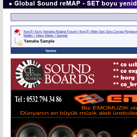
KorgTr Korg Yamaha Roland Forum / KorgTr Ritim Ses Soru Cevap Paylaşım 
Midiler / Video Klipler / Sample
Yamaha Sample
Yardım