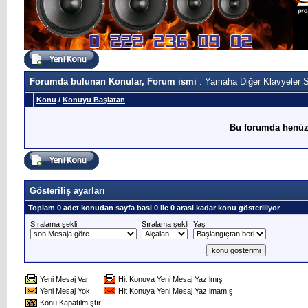
Forumda bulunan Konular, Forum ismi
: Yamaha Diğer Klavyeler S
Konu
/
Konuyu Başlatan
Bu forumda henüz
Gösteriliş ayarları
Toplam 0 adet konudan sayfa basi 0 ile 0 arasi kadar konu gösteriliyor
Sıralama şekli
Sıralama şekli
Yaş
Yeni Mesaj Var
Hit Konuya Yeni Mesaj Yazılmış
Yeni Mesaj Yok
Hit Konuya Yeni Mesaj Yazılmamış
Konu Kapatılmıştır