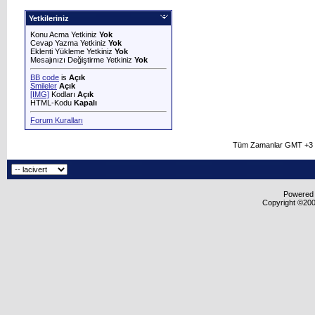
Yetkileriniz
Konu Acma Yetkiniz
Yok
Cevap Yazma Yetkiniz
Yok
Eklenti Yükleme Yetkiniz
Yok
Mesajınızı Değiştirme Yetkiniz
Yok
BB code
is
Açık
Smileler
Açık
[IMG]
Kodları
Açık
HTML-Kodu
Kapalı
Forum Kuralları
Tüm Zamanlar GMT +3 O
Powered b
Copyright ©2000