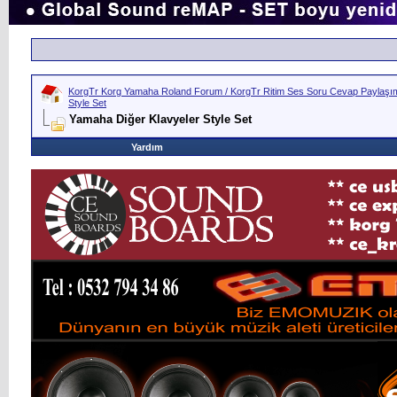
KorgTr Korg Yamaha Roland Forum / KorgTr Ritim Ses Soru Cevap Paylaşım 
Style Set
Yamaha Diğer Klavyeler Style Set
Yardım