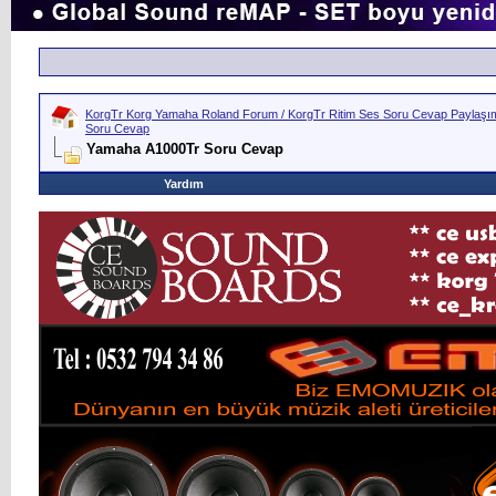
KorgTr Korg Yamaha Roland Forum / KorgTr Ritim Ses Soru Cevap Paylaşım 
Soru Cevap
Yamaha A1000Tr Soru Cevap
Yardım