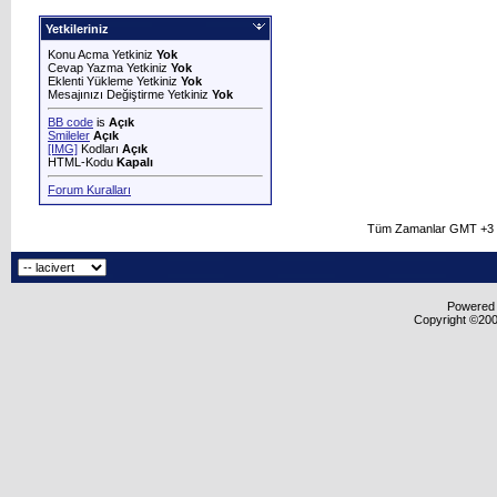
Yetkileriniz
Konu Acma Yetkiniz
Yok
Cevap Yazma Yetkiniz
Yok
Eklenti Yükleme Yetkiniz
Yok
Mesajınızı Değiştirme Yetkiniz
Yok
BB code
is
Açık
Smileler
Açık
[IMG]
Kodları
Açık
HTML-Kodu
Kapalı
Forum Kuralları
Tüm Zamanlar GMT +3 O
Powered b
Copyright ©2000