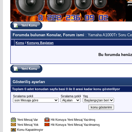
Forumda bulunan Konular, Forum ismi
: Yamaha A1000Tr Soru C
Konu
/
Konuyu Başlatan
Bu forumda henüz
Gösteriliş ayarları
Toplam 0 adet konudan sayfa basi 0 ile 0 arasi kadar konu gösteriliyor
Sıralama şekli
Sıralama şekli
Yaş
Yeni Mesaj Var
Hit Konuya Yeni Mesaj Yazılmış
Yeni Mesaj Yok
Hit Konuya Yeni Mesaj Yazılmamış
Konu Kapatılmıştır