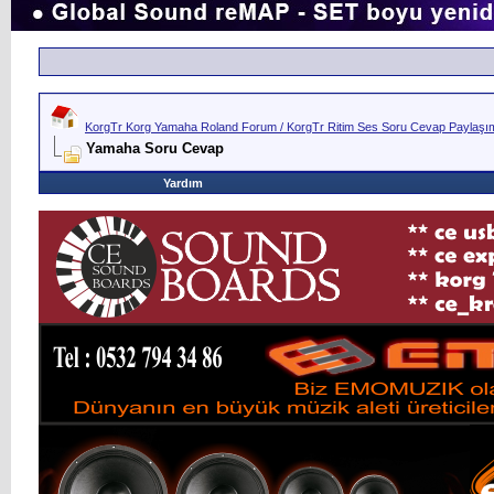
KorgTr Korg Yamaha Roland Forum / KorgTr Ritim Ses Soru Cevap Paylaşım 
Yamaha Soru Cevap
Yardım