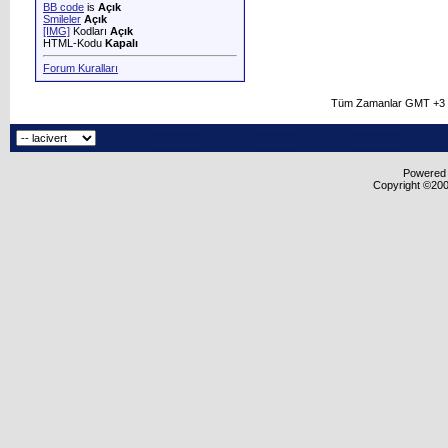
BB code
is
Açık
Smileler
Açık
[IMG]
Kodları
Açık
HTML-Kodu
Kapalı
Forum Kuralları
Tüm Zamanlar GMT +3 O
Powered b
Copyright ©2000