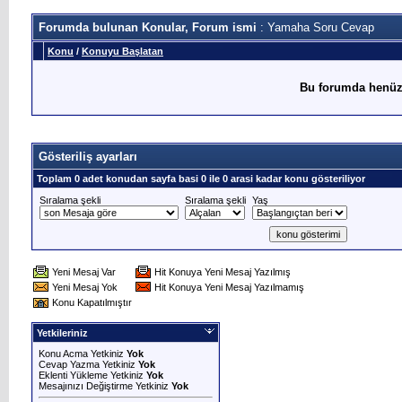
Forumda bulunan Konular, Forum ismi
: Yamaha Soru Cevap
Konu
/
Konuyu Başlatan
Bu forumda henüz
Gösteriliş ayarları
Toplam 0 adet konudan sayfa basi 0 ile 0 arasi kadar konu gösteriliyor
Sıralama şekli
Sıralama şekli
Yaş
Yeni Mesaj Var
Hit Konuya Yeni Mesaj Yazılmış
Yeni Mesaj Yok
Hit Konuya Yeni Mesaj Yazılmamış
Konu Kapatılmıştır
Yetkileriniz
Konu Acma Yetkiniz
Yok
Cevap Yazma Yetkiniz
Yok
Eklenti Yükleme Yetkiniz
Yok
Mesajınızı Değiştirme Yetkiniz
Yok