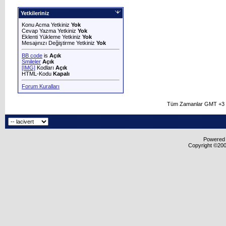
Yetkileriniz
Konu Acma Yetkiniz
Yok
Cevap Yazma Yetkiniz
Yok
Eklenti Yükleme Yetkiniz
Yok
Mesajınızı Değiştirme Yetkiniz
Yok
BB code
is
Açık
Smileler
Açık
[IMG]
Kodları
Açık
HTML-Kodu
Kapalı
Forum Kuralları
Tüm Zamanlar GMT +3 O
Powered b
Copyright ©2000