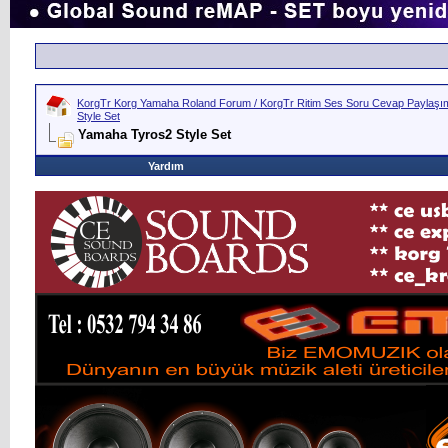
KorgTr Korg Yamaha Roland Forum / KorgTr Ritim Ses Soru Cevap Paylaşım 
Style Set
Yamaha Tyros2 Style Set
Yardım