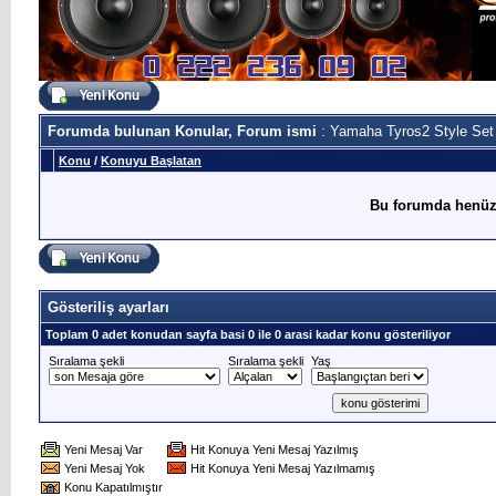
Forumda bulunan Konular, Forum ismi
: Yamaha Tyros2 Style Set
Konu
/
Konuyu Başlatan
Bu forumda henüz
Gösteriliş ayarları
Toplam 0 adet konudan sayfa basi 0 ile 0 arasi kadar konu gösteriliyor
Sıralama şekli
Sıralama şekli
Yaş
Yeni Mesaj Var
Hit Konuya Yeni Mesaj Yazılmış
Yeni Mesaj Yok
Hit Konuya Yeni Mesaj Yazılmamış
Konu Kapatılmıştır