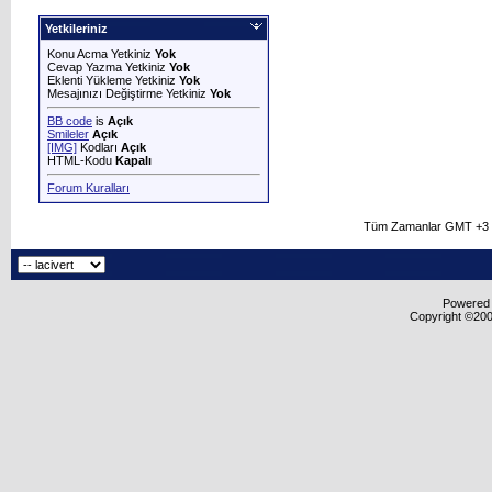
Yetkileriniz
Konu Acma Yetkiniz
Yok
Cevap Yazma Yetkiniz
Yok
Eklenti Yükleme Yetkiniz
Yok
Mesajınızı Değiştirme Yetkiniz
Yok
BB code
is
Açık
Smileler
Açık
[IMG]
Kodları
Açık
HTML-Kodu
Kapalı
Forum Kuralları
Tüm Zamanlar GMT +3 O
Powered b
Copyright ©2000