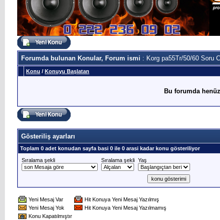
Forumda bulunan Konular, Forum ismi
: Korg pa55Tr/50/60 Soru 
Konu
/
Konuyu Başlatan
Bu forumda henüz
Gösteriliş ayarları
Toplam 0 adet konudan sayfa basi 0 ile 0 arasi kadar konu gösteriliyor
Sıralama şekli
Sıralama şekli
Yaş
Yeni Mesaj Var
Hit Konuya Yeni Mesaj Yazılmış
Yeni Mesaj Yok
Hit Konuya Yeni Mesaj Yazılmamış
Konu Kapatılmıştır