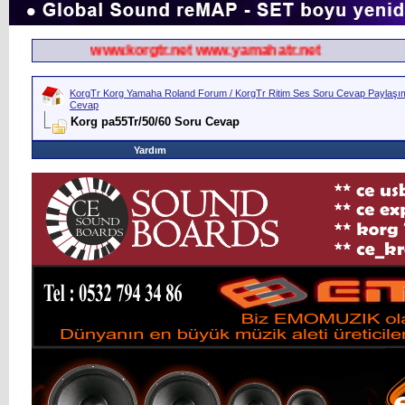
www.korgtr.net www.yamahatr.net
KorgTr Korg Yamaha Roland Forum / KorgTr Ritim Ses Soru Cevap Paylaşım 
Cevap
Korg pa55Tr/50/60 Soru Cevap
Yardım