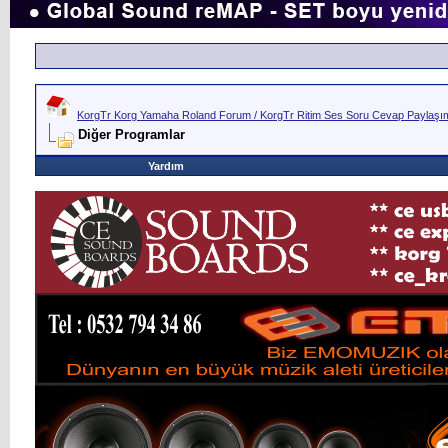
KorgTr Korg Yamaha Roland Forum / KorgTr Ritim Ses Soru Cevap Paylaşım 
Diğer Programlar
Yardım