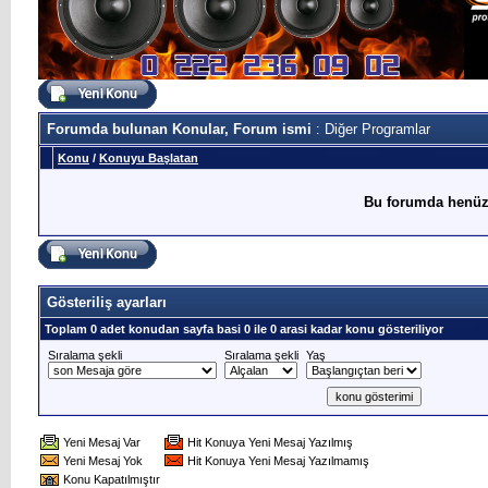
Forumda bulunan Konular, Forum ismi
: Diğer Programlar
Konu
/
Konuyu Başlatan
Bu forumda henüz
Gösteriliş ayarları
Toplam 0 adet konudan sayfa basi 0 ile 0 arasi kadar konu gösteriliyor
Sıralama şekli
Sıralama şekli
Yaş
Yeni Mesaj Var
Hit Konuya Yeni Mesaj Yazılmış
Yeni Mesaj Yok
Hit Konuya Yeni Mesaj Yazılmamış
Konu Kapatılmıştır