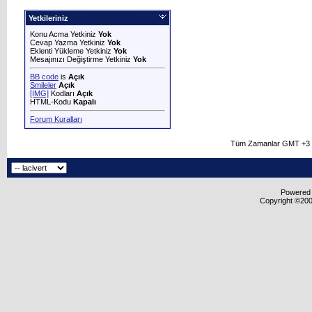
Yetkileriniz
Konu Acma Yetkiniz
Yok
Cevap Yazma Yetkiniz
Yok
Eklenti Yükleme Yetkiniz
Yok
Mesajınızı Değiştirme Yetkiniz
Yok
BB code
is
Açık
Smileler
Açık
[IMG]
Kodları
Açık
HTML-Kodu
Kapalı
Forum Kuralları
Tüm Zamanlar GMT +3 O
Powered b
Copyright ©2000