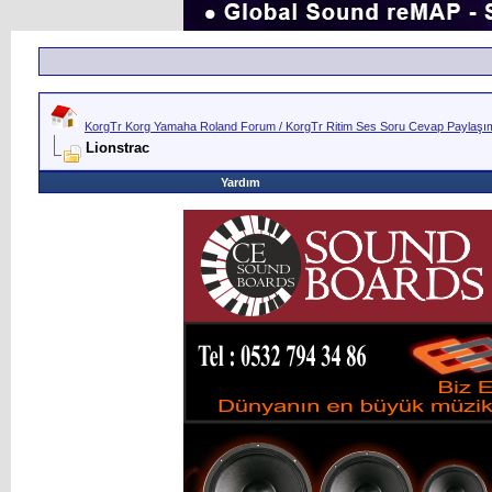
KorgTr Korg Yamaha Roland Forum / KorgTr Ritim Ses Soru Cevap Paylaşım 
Lionstrac
Yardım