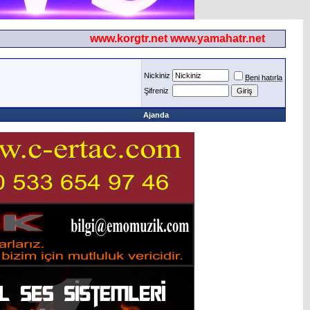
www.korgtr.net www.yamahatr.net
Nickiniz
Beni hatırla
Şifreniz
Ajanda