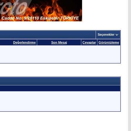
Seçenekler
Değerlendirme
Son Mesaj
Cevaplar
Görüntüleme