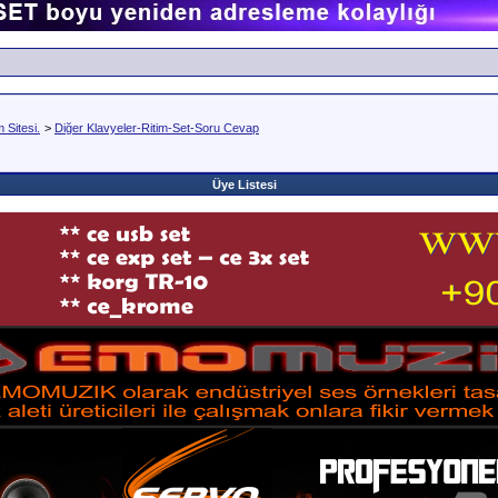
Sitesi.
>
Diğer Klavyeler-Ritim-Set-Soru Cevap
Üye Listesi