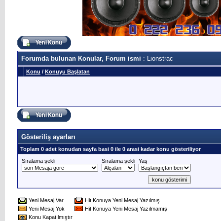
Forumda bulunan Konular, Forum ismi
: Lionstrac
Konu
/
Konuyu Başlatan
Gösteriliş ayarları
Toplam 0 adet konudan sayfa basi 0 ile 0 arasi kadar konu gösteriliyor
Sıralama şekli
Sıralama şekli
Yaş
Yeni Mesaj Var
Hit Konuya Yeni Mesaj Yazılmış
Yeni Mesaj Yok
Hit Konuya Yeni Mesaj Yazılmamış
Konu Kapatılmıştır