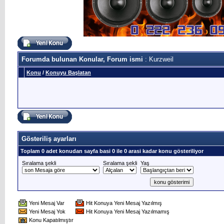
Forumda bulunan Konular, Forum ismi
: Kurzweil
Konu
/
Konuyu Başlatan
Gösteriliş ayarları
Toplam 0 adet konudan sayfa basi 0 ile 0 arasi kadar konu gösteriliyor
Sıralama şekli
Sıralama şekli
Yaş
Yeni Mesaj Var
Hit Konuya Yeni Mesaj Yazılmış
Yeni Mesaj Yok
Hit Konuya Yeni Mesaj Yazılmamış
Konu Kapatılmıştır