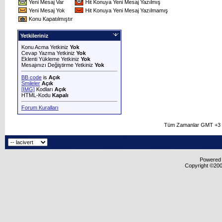
Yeni Mesaj Var
Hit Konuya Yeni Mesaj Yazılmış
Yeni Mesaj Yok
Hit Konuya Yeni Mesaj Yazılmamış
Konu Kapatılmıştır
Yetkileriniz
Konu Acma Yetkiniz
Yok
Cevap Yazma Yetkiniz
Yok
Eklenti Yükleme Yetkiniz
Yok
Mesajınızı Değiştirme Yetkiniz
Yok
BB code
is
Açık
Smileler
Açık
[IMG]
Kodları
Açık
HTML-Kodu
Kapalı
Forum Kuralları
Tüm Zamanlar GMT +3 O
Powered b
Copyright ©2000