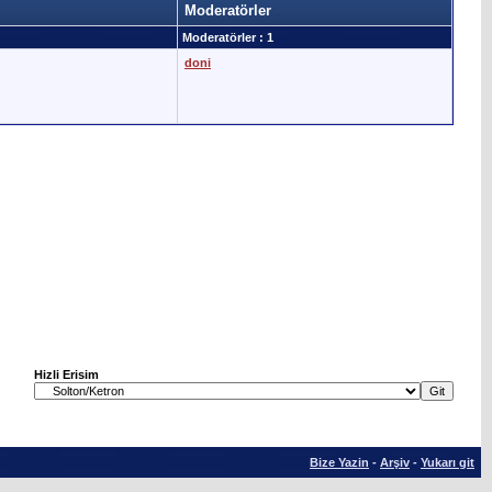
Moderatörler
Moderatörler : 1
doni
Hizli Erisim
Bize Yazin
-
Arşiv
-
Yukarı git