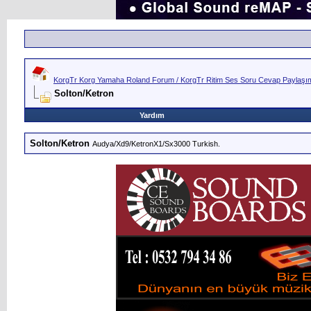
KorgTr Korg Yamaha Roland Forum / KorgTr Ritim Ses Soru Cevap Paylaşım 
Solton/Ketron
Yardım
Solton/Ketron
Audya/Xd9/KetronX1/Sx3000 Turkish.