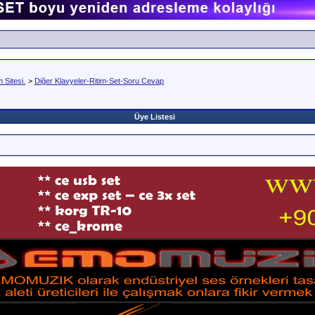
Sitesi.
>
Diğer Klavyeler-Ritim-Set-Soru Cevap
Üye Listesi