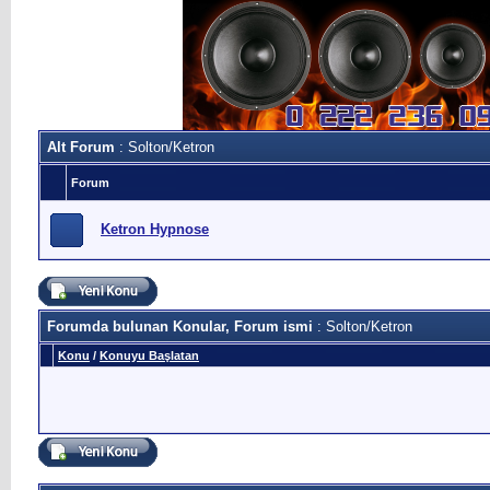
Alt Forum
: Solton/Ketron
Forum
Ketron Hypnose
Forumda bulunan Konular, Forum ismi
: Solton/Ketron
Konu
/
Konuyu Başlatan