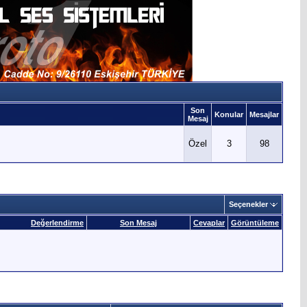
Son
Konular
Mesajlar
Mesaj
Özel
3
98
Seçenekler
Değerlendirme
Son Mesaj
Cevaplar
Görüntüleme