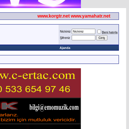
www.korgtr.net www.yamahatr.net
Nickiniz
Beni hatırla
Şifreniz
Ajanda