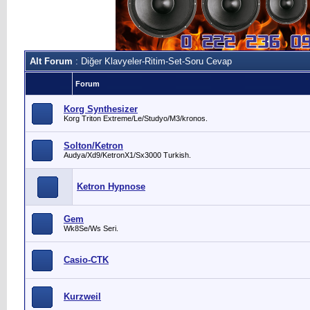
Alt Forum
: Diğer Klavyeler-Ritim-Set-Soru Cevap
Forum
Korg Synthesizer
Korg Triton Extreme/Le/Studyo/M3/kronos.
Solton/Ketron
Audya/Xd9/KetronX1/Sx3000 Turkish.
Ketron Hypnose
Gem
Wk8Se/Ws Seri.
Casio-CTK
Kurzweil