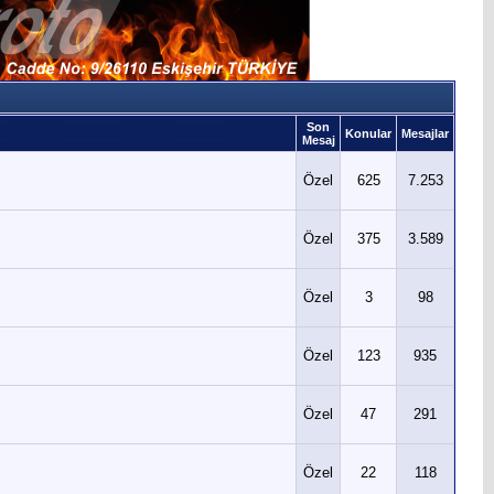
Son
Konular
Mesajlar
Mesaj
Özel
625
7.253
Özel
375
3.589
Özel
3
98
Özel
123
935
Özel
47
291
Özel
22
118