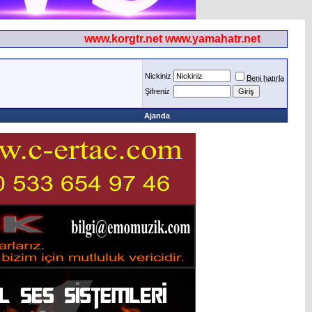
www.korgtr.net www.yamahatr.net
Nickiniz
Beni hatırla
Şifreniz
Ajanda