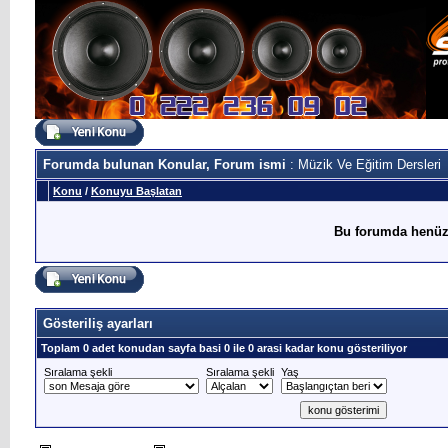
Forumda bulunan Konular, Forum ismi
: Müzik Ve Eğitim Dersleri
Konu
/
Konuyu Başlatan
Bu forumda henüz
Gösteriliş ayarları
Toplam 0 adet konudan sayfa basi 0 ile 0 arasi kadar konu gösteriliyor
Sıralama şekli
Sıralama şekli
Yaş